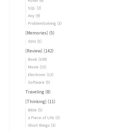
Kotlin
(6)
SQL
(2)
Any
(9)
ProblemSolving
(3)
[Memories]
(5)
GDG
(5)
[Review]
(142)
Book
(109)
Movie
(15)
Electronic
(13)
Software
(5)
Traveling
(8)
[Thinking]
(11)
Bible
(5)
a Piece of Life
(3)
Short things
(3)