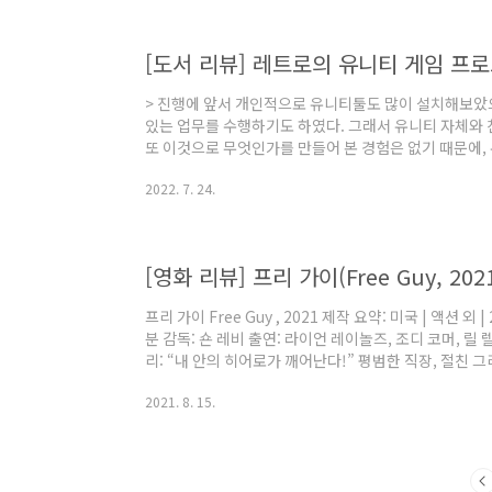
리저리 조사해 보았던 시절이 생각이 난다. 그리고 시간
지만, 내가 할 수 있는것이 있을까 싶은 시..
[도서 리뷰] 레트로의 유니티 게임 프
> 진행에 앞서 개인적으로 유니티툴도 많이 설치해보았
있는 업무를 수행하기도 하였다. 그래서 유니티 자체와
또 이것으로 무엇인가를 만들어 본 경험은 없기 때문에,
는지, 이것으로 얼마나 노력을 하면 게임을 만들 수 있을
2022. 7. 24.
타버스의 시대가 점점 발전해가면서 유니티 또한 더욱 발
으면 좋겠다는 생각은 항상 하고 있었다. 즉, 관심은 항
체적인 경험은 없어서 아쉬움이 있었다. > 책에 대한 간
상적으로 다가왔다. 보통 책은 상자에 담겨..
[영화 리뷰] 프리 가이(Free Guy, 202
프리 가이 Free Guy , 2021 제작 요약: 미국 | 액션 외 |
분 감독: 숀 레비 출연: 라이언 레이놀즈, 조디 코머, 
리: “내 안의 히어로가 깨어난다!” 평범한 직장, 절친 그
으로 액션 영화를 좋아한다, 그리고 코미디가 있는 영화
2021. 8. 15.
를 즐겨보기도 한다. 바로 이 작품이 이 모든것을 만족하
화는 사실 영화에 대한 사전 정보도 전혀 없이, 그리고
에 궁금증을 자아낸 영화였다. 하지만, 앞서 말한 조건이 