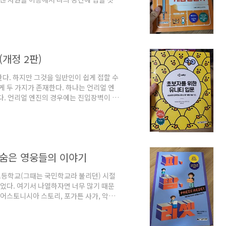
한 픽셀(복셀)로 된 게임으로서 이것은 게
 외부에서 그러한 방식으로 각자의 게임을 만
로 아는 입장이 아니지만, 많은 경우 점프
그 두 가지 중 로블록스는 앞서 설명한 것처
(개정 2판)
한다. 하지만 그것을 일반인이 쉽게 접할 수
게 두 가지가 존재한다. 하나는 언리얼 엔
다. 언리얼 엔진의 경우에는 진입장벽이 높
데 유용하게 사용되는 편이며, 유니티는 진
기 좋은 도구이다. 그리고 사용하는 언어
얼보다는 언어의 장벽도 낮은 편이다. 그래
지는 않을 것이라 생각한다. 언어 자체보
 속 숨은 영웅들의 이야기
초등학교(그때는 국민학교라 불리던) 시절
했었다. 여기서 나열하자면 너무 많기 때문
 어스토니시아 스토리, 포가튼 사가, 악튜
걸전, 조조전 등... 생각만해도 아련해지는
면 아는 사람은 알겠지만 손노리 게임을 특히
면 어떻게 해야할지 게임잡지도 보면서 이