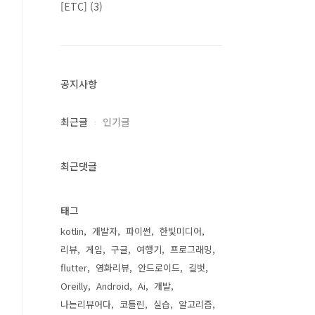
[ETC]
(3)
공지사항
최근글
인기글
최근댓글
태그
kotlin
개발자
파이썬
한빛미디어
리뷰
게임
구글
여행기
프로그래밍
flutter
영화리뷰
안드로이드
길벗
Oreilly
Android
Ai
개발
나는리뷰어다
코틀린
실습
알고리즘