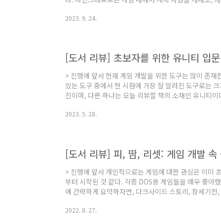
그것으로 꾸미고 즐기는 게임이다. 로블록스는 그와 비슷
2023. 9. 24.
임 내에서 직접 블록을 쌓는 것이 주된 목적은 아니다.
들고, 그것을 이용하여 게임을 즐기는 것이다. 아직 제대
를 하면서 내부의 컨텐츠를 즐기는 것이라고 보여진다. 
럼 게임을 직접 만들 수 있다면 게임을 더..
[도서 리뷰] 초보자를 위한 유니티 입문
> 진행에 앞서 현재 게임 개발을 위한 도구는 많이 존재
있는 도구 중에서 현 시점에 가장 잘 알려진 도구로는 크
진이며, 다른 하나는 오늘 리뷰할 책의 소재인 유니티이
지만 대략 스케일이 크고 더욱 고화질의 게임을 만드는 
2023. 5. 28.
입장벽이 낮고 작은 스케일의 게임부터 다양하게 활용하
로는 C#을 이용하기 때문에 C++을 사용해야 하는 언리
서 스크립트를 만드는 입장에서도 그렇게 어렵게 느껴지
다는 프레임워크에 종속된 함수의 사용 방법을 익..
[도서 리뷰] 피, 땀, 리셋: 게임 개발
> 진행에 앞서 개인적으로는 게임에 대한 관심은 이미 
부터 시작된 것 같다. 각종 DOS용 게임들을 매우 좋아
에 간략하게 요약하자면, 다크사이드 스토리, 창세기전,
러스, 파랜드 택틱스, 영웅전설, 대항해시대, 삼국지, 영
2022. 8. 27.
그 수많은 게임을 접하면서, 특히 위의 게임 목록을 보
나 너무 좋아했다. 그래서 손노리에서 게임 개발을 하려