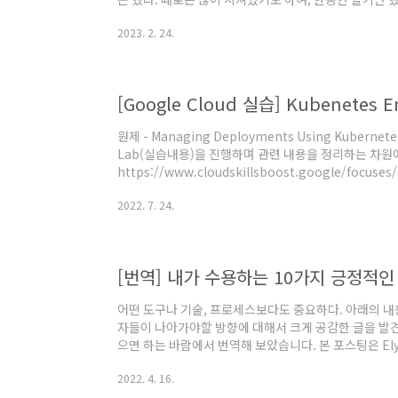
뮤니티 활동을 열심히 했던 때, 사이드프로젝트에 열심인
2023. 2. 24.
로를 성장하는 개발자로 만들기 위해 노력해 왔다. 구체
만, 그래도 내가 잘 설장하기 위해서는 다음 세 가지는
이 곳에 기록해 본다. 여러 언어 혹은 프레임워크에 적용
드로이드 개발자로 활동중이기 때문..
[Google Cloud 실습] Kubenetes
원제 - Managing Deployments Using Kubern
Lab(실습내용)을 진행하며 관련 내용을 정리하는 차원
https://www.cloudskillsboost.google/focuse
Google Cloud의 Kubernetes(Kubernetes in 
2022. 7. 24.
Lab에 해당한다. https://www.cloudskillsboost.
서는 정기적으로 여러 배포를 사용하여 ‘지속적 배포', ‘Blue
애플리케이션 배포 시나리오를 관..
[번역] 내가 수용하는 10가지 긍정적
어떤 도구나 기술, 프로세스보다도 중요하다. 아래의 
자들이 나아가야할 방향에 대해서 크게 공감한 글을 발견
으면 하는 바람에서 번역해 보았습니다. 본 포스팅은 Elye의 10
Cultures That I Embrace를 번역하여 작성하였습니다.
2022. 4. 16.
than any tool, technology, or process)
을 모르는 사람)다. 그들은 사람보다 컴퓨터로 하는 일을 