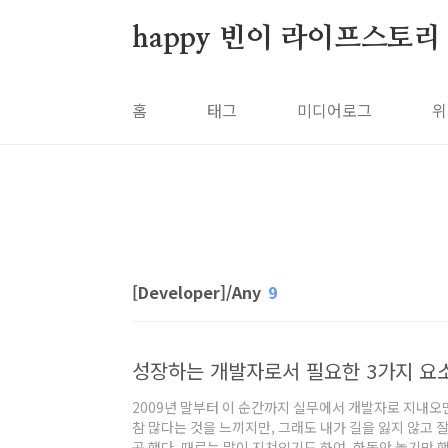
본문 바로가기
happy 빈이 라이프스토리
홈
태그
미디어로그
위
[Developer]/Any
9
성장하는 개발자로서 필요한 3가지 요
2009년 말부터 이 순간까지 실무에서 개발자로 지내오
참 많다는 것을 느끼지만, 그래도 내가 길을 잃지 않고 
곤 했다. 때로는 많이 지쳐있기도 하여, 한동안 놀기만 했