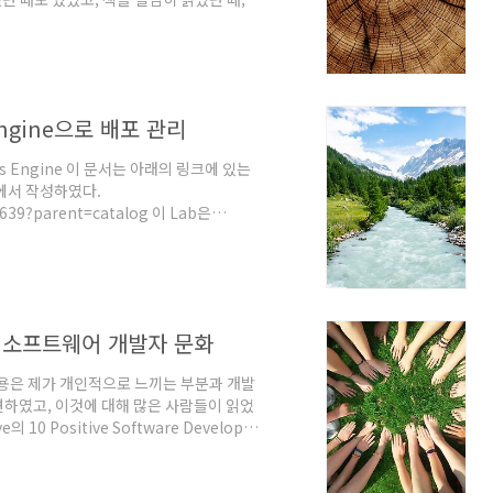
 때 등 때에 맞는 다양한 활동들로 내 스스
적으로 보자면 다양한 갈래의 길이 있겠지
 항상 체크하는 것이 좋겠다고 생각이 들어서
할 수 있을 것이며, 일단 나의 경우에는 안
 Engine으로 배포 관리
etes Engine 이 문서는 아래의 링크에 있는
에서 작성하였다.
s/639?parent=catalog 이 Lab은
Google Cloud) 퀘스트 내부에 있는 네 번째
google/quests/29 개요 Dev Ops 방식에
/Green 배포’, ‘Canary 배포'와 같은
인 소프트웨어 개발자 문화
내용은 제가 개인적으로 느끼는 부분과 개발
하였고, 이것에 대해 많은 사람들이 읽었
 Positive Software Developer
 (원어 부제: It’s mode important
 “프로그래머는 너드(nerd, 머리는 좋으나 세상물정
더 잘한다.” 그것이 내가 성장한 뒤 느낀