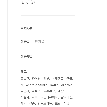
[ETC]
(3)
공지사항
최근글
인기글
최근댓글
태그
코틀린
파이썬
리뷰
뉴질랜드
구글
Ai
Android Studio
kotlin
Android
입문서
리눅스
영화리뷰
개발
개발자
자바
나는리뷰어다
알고리즘
게임
실습
안드로이드
프로그래밍