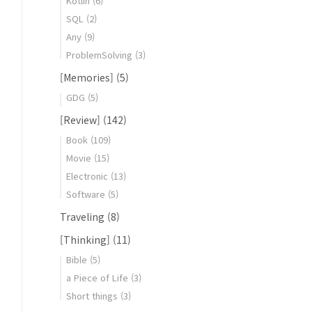
Kotlin
(6)
SQL
(2)
Any
(9)
ProblemSolving
(3)
[Memories]
(5)
GDG
(5)
[Review]
(142)
Book
(109)
Movie
(15)
Electronic
(13)
Software
(5)
Traveling
(8)
[Thinking]
(11)
Bible
(5)
a Piece of Life
(3)
Short things
(3)