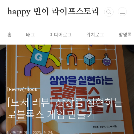
본문 바로가기
happy 빈이 라이프스토리
홈
태그
미디어로그
위치로그
방명록
[Review]/Book
[도서 리뷰] 상상을 실현하는
로블록스 게임 만들기
by 해피빈이
2023. 9. 24.