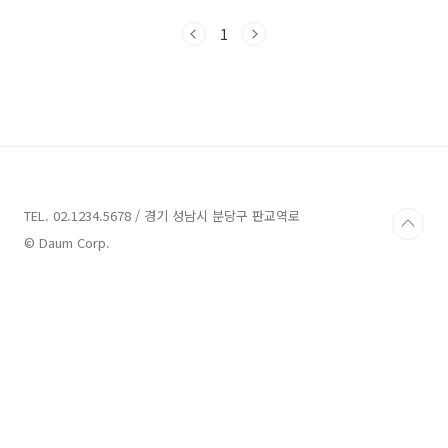
main(){int num1 = 10;int num2 = 20; int
result = add_nums(num1, num2);
1
printf("result: %d", result); printf("END
of sample"); return 0;} 그리고 유틸로 작성하
는 소스 파일과 #include
"calc_util.h"#include "stdafx.h" int
add_nums(int a, int b){printf("input num
a: %d, ..
TEL. 02.1234.5678 / 경기 성남시 분당구 판교역로
© Daum Corp.