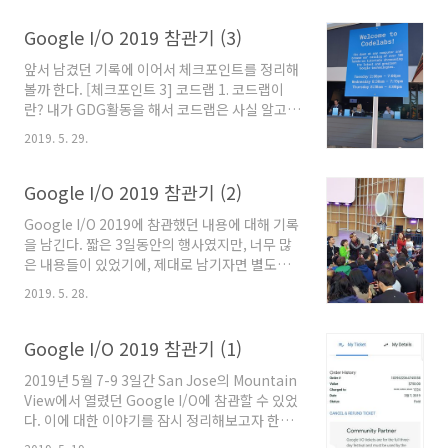
심+아침점심+아침점심까지해서 여섯끼가 나왔
다. 그것도 중간중간 간식이 끊임없이 공급되고
Google I/O 2019 참관기 (3)
언제든 먹을 수 있는 환경이었기 때문에 사실상
앞서 남겼던 기록에 이어서 체크포인트를 정리해
저녁도 해결된다고 봐도 될것 같다. 물론
볼까 한다. [체크포인트 3] 코드랩 1. 코드랩이
Shoreline Amphetheatre에는 그다지 밖으
란? 내가 GDG활동을 해서 코드랩은 사실 알고
로 나가서 먹을만한 환경이 안되기 때문에 외부
있던 것이다. 일련의 스텝 형식으로 과정을 개설
에서 뭔가를 먹는다는 것을 기대하기 어렵겠지
2019. 5. 29.
해놓고, 그것을 튜토리얼 방식으로 따라서 진행
만, 그만큼 먹을 걱정 없이 행사 참여가 가능하다
해보는 방식이다. 이것을 Google I/O에서는 어
는 것을 알려주는 듯 보였다. 그리고 실컷 널려져
떻게 활용하고 있을지 궁금한 마음에 방문해보게
Google I/O 2019 참관기 (2)
있는 시원한 음료들과 따뜻한 차와 커피 등등.. 차
되었다. 2. 시스템 우선 설치된 다양한 컴퓨터가
마 사진으..
Google I/O 2019에 참관했던 내용에 대해 기록
있다. 그 자리에 앉으면 된다. 이 안으로 들어오
을 남긴다. 짧은 3일동안의 행사였지만, 너무 많
면, STAFF가 친절(?)하게 안내해 준다.
은 내용들이 있었기에, 제대로 남기자면 별도의 2
https://codelabs.developers.google.com/io2019/
박3일 휴가를 내면서 기록을 하는게 맞는듯 하나,
Google I/O 2019 Mountain View, CA - May
2019. 5. 28.
상세한 기록은 무리일듯 싶어 간략하게 체크포인
7-9, 2019
트 몇개를 집어서 기록한다. 특히 컨텐츠를 포함
codelabs.developers.google.com 코드랩..
한 디테일한 내용에 대해서는, 키노트를 제외하
Google I/O 2019 참관기 (1)
고는 너무 방대하여, 내가 직접 경험한 부분들 중
2019년 5월 7-9 3일간 San Jose의 Mountain
일부만 기록하고, 대부분은 경험했던 느낌 위주
View에서 열렸던 Google I/O에 참관할 수 있었
로 포스팅한다. [체크포인트 1] 키노트 1. 현장의
다. 이에 대한 이야기를 잠시 정리해보고자 한다.
분위기 현장의 분위기는 흡사 월드컵 응원이라도
이 포스팅에서는 가게 된 경위까지를 다루고자
나온 듯 했다. 야구장 응원같다고 해야할까. 앞에