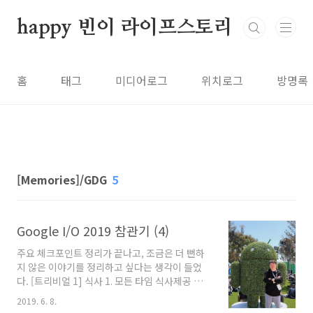
본문 바로가기
happy 빈이 라이프스토리
홈
태그
미디어로그
위치로그
방명록
[Memories]/GDG
5
Google I/O 2019 참관기 (4)
주요 체크포인트 정리가 끝나고, 조금은 더 뻔하
지 않은 이야기를 정리하고 싶다는 생각이 들었
다. [트리비얼 1] 식사 1. 모든 타임 식사제공 정
말 모든 타임에 식사가 나왔다. 키노트를 시작하
2019. 6. 8.
는 첫날부터 마무리하는 셋째날까지, 총 아침점