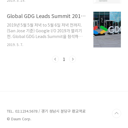
2019. 5. 19.
한다. 1. 나는..? Android와의 인연 지난 나의 개
서 따로 주도하는 이는 없지만, 그 자리에 있는 것
발 이력을 아주 가볍게 정리해본다. 나는 2009년
만으로도 서로 힘이 되는 분위기라고 여겨졌다.
한 회사에서 국내 대기업의 외주로 단말 출시를
Global GDG Leads Summit 2019 후기
사실 나중에 듣고보니, 이 분위기는..
위한 기본 앱을 개발(이라고 쓰고 디버깅 및 이슈
2019년 5월 5월 저녁 to 5월 6일 저녁 전까지.
해결이라고 읽는다)하는 업무를 주로 담당했다.
(San Jose 기준) Google I/O 2019가 열리기
개발에 대한 실무적인 경험이 많지 않았을 시절
전. Global GDG Leads Summit을 참석하였
에 무작정 뛰어든 시장이지만, 그래도 다행이었
다. GDG Organizer를 중심으로 전 세계적인
던 것은, 현재 나의 최대 관심사인 안드로이드가
2019. 5. 7.
GDG가 모여 진행하는 행사. 첫번째는 5월 5일
국내에 갓 출시된 상황이었고, 여기서 개발한 단
저녁에 디너 파티를 먼저 하고, 5월 6일에는 종일
말 개발 업무도 이에 대한 것이었다. 그래서
순서를 진행한다. 디너파티에서 식사도 물론 가
1
Android의 ..
볍게 제공하지만, 이렇게 디저트도 준다. 디저트
가 상대적으로 괜찮았던 것 같다. 채 어두워지기
전에는 밖에서 이렇게 할 수 있는 놀이들이 있다.
하나의 블록 크기가 작은 벽돌과 같은 느낌의 대
형 젠가였다. 어느정도 쌓아올리고 나니 거의 나
의 허리부분까지 올라올 정도로 엄청난 열기였다
총 7명이 진행하고 있는데, 주변에서 구경하는 사
람들..
TEL. 02.1234.5678 / 경기 성남시 분당구 판교역로
© Daum Corp.