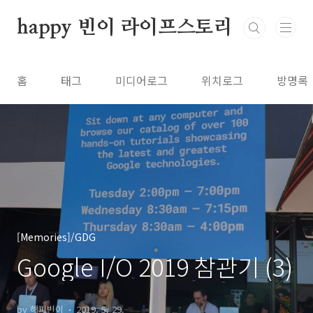
본문 바로가기
happy 빈이 라이프스토리
홈
태그
미디어로그
위치로그
방명록
[Memories]/GDG
Google I/O 2019 참관기 (3)
by 해피빈이
2019. 5. 29.