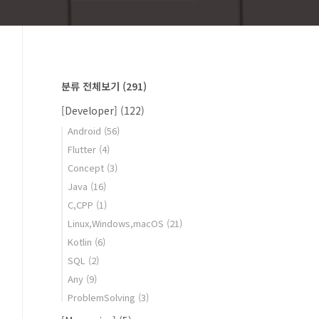
분류 전체보기
(291)
[Developer]
(122)
Android
(56)
Flutter
(4)
Concept
(3)
Java
(16)
C,CPP
(1)
Linux,Windows,macOS
(21)
Kotlin
(6)
SQL
(2)
Any
(9)
ProblemSolving
(3)