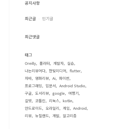
공지사항
최근글
인기글
최근댓글
태그
Oreilly
플러터
개발자
실습
나는리뷰어다
한빛미디어
flutter
자바
영화리뷰
Ai
파이썬
프로그래밍
입문서
Android Studio
구글
도서리뷰
google
여행기
길벗
코틀린
리눅스
kotlin
안드로이드
오라일리
게임
Android
리뷰
뉴질랜드
개발
알고리즘