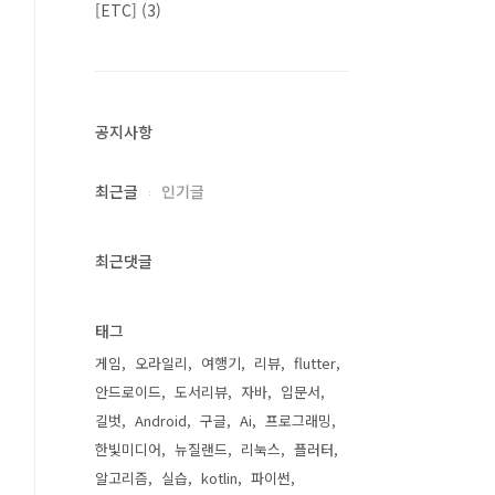
[ETC]
(3)
공지사항
최근글
인기글
최근댓글
태그
게임
오라일리
여행기
리뷰
flutter
안드로이드
도서리뷰
자바
입문서
길벗
Android
구글
Ai
프로그래밍
한빛미디어
뉴질랜드
리눅스
플러터
알고리즘
실습
kotlin
파이썬