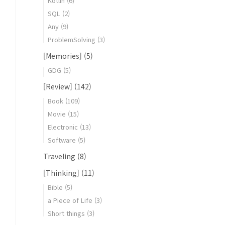
Kotlin
(6)
SQL
(2)
Any
(9)
ProblemSolving
(3)
[Memories]
(5)
GDG
(5)
[Review]
(142)
Book
(109)
Movie
(15)
Electronic
(13)
Software
(5)
Traveling
(8)
[Thinking]
(11)
Bible
(5)
a Piece of Life
(3)
Short things
(3)