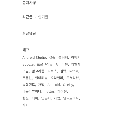
공지사항
최근글
인기글
최근댓글
태그
Android Studio
실습
플러터
여행기
google
프로그래밍
Ai
리뷰
개발자
구글
알고리즘
리눅스
길벗
kotlin
코틀린
영화리뷰
오라일리
도서리뷰
뉴질랜드
개발
Android
Oreilly
나는리뷰어다
flutter
파이썬
한빛미디어
입문서
게임
안드로이드
자바