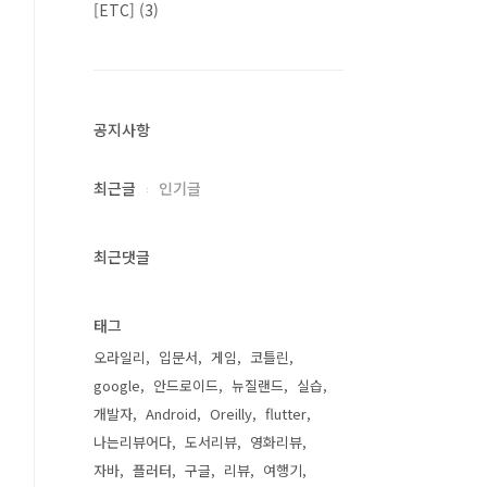
[ETC]
(3)
공지사항
최근글
인기글
최근댓글
태그
오라일리
입문서
게임
코틀린
google
안드로이드
뉴질랜드
실습
개발자
Android
Oreilly
flutter
나는리뷰어다
도서리뷰
영화리뷰
자바
플러터
구글
리뷰
여행기