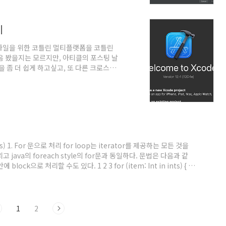
 | New Pro..
기
바일을 위한 코틀린 멀티플랫폼을 코틀린
음 봤을지는 모르지만, 아티클의 포스팅 날
개발을 좀 더 쉽게 하고싶고, 또 다른 크로스플
 되었다. KMM에 익숙해지기
첫 번째 크로스 플랫폼 모바일 애플리케이션을 만들
bile은 KMM으로 통일) 두 가지 길이 있다. -
이션을 만들기 - 또 다른 하나는 이미 모바
) 1. For 문으로 처리 for loop는 iterator를 제공하는 모든 것을
고 java의 foreach style의 for문과 동일하다. 문법은 다음과 같
 안에 block으로 처리할 수도 있다. 1 2 3 for (item: Int in ints) { //
의 다음 함수가 정의되어 있어야 동작한다. (아래 3개의 함수에 대해서는 반드
- 지정된 자료형으로 리턴 하..
1
2