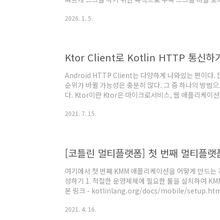
도록 초성만 따로 추출하여 순서대로 보여주는 것이다.가령 
2026. 1. 5.
으면, [ㄱ, ㅁ] 목록을 따로 추출하여 순차적으로 돌려
그것을 만드는 과정에 대한 의미를 담아 포스팅 해본다. 
트하는 단계를 마지막 하나로 두어 기록한다. 1. 한글 
을 때, 즉, 한글로 된 문자 ..
Ktor Client로 Kotlin HTTP 통신하기
Android HTTP Client는 다양하게 나와있는 편이
순위가 바뀔 가능성은 충분히 많다. 그 중 하나의 방법으로
다. Ktor이란 Ktor은 마이크로서비스, 웹 애플리케
스로 소개하기를 재미있고, 무료로 제공되는 오픈소스라
2021. 7. 15.
1.6.1이 최신버전이다. Ktor에는 서버와 클라이언트 두
드로이드에서 사용할 것은 서버가 아니라 클라이언트이
서버도 쓸데가 있을수도 있지만 일반적인것은 아니기에 잠시
를 만들고, respon..
[코틀린 멀티플랫폼] 첫 번째 멀티플랫
여기에서 첫 번째 KMM 애플리케이션을 어떻게 만드는 
성하기 1. 적절한 운영체제에 필요한 툴을 설치하여 KM
본 링크 - kotlinlang.org/docs/mobile/setup.
blog.soobinpark.com/217) 이 튜토리얼의 특
2021. 4. 16.
Mac이 필요하다. 이곳에는 iOS 관련 코드 작성 및 i
계는 Microsoft Windows와 같은 다른 운영체제에서