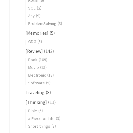
Kotlin
(6)
SQL
(2)
Any
(9)
ProblemSolving
(3)
[Memories]
(5)
GDG
(5)
[Review]
(142)
Book
(109)
Movie
(15)
Electronic
(13)
Software
(5)
Traveling
(8)
[Thinking]
(11)
Bible
(5)
a Piece of Life
(3)
Short things
(3)