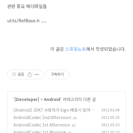
관련 중요 헤더파일들
utils/RefBase.h .....
이 글은
스프링노트
에서 작성되었습니다.
공감
구독하기
'
[Developer]
>
Android
' 카테고리의 다른 글
[Android] JDK7 사용자가 Sign 배포시 일어날
2012.02.08
수 있는 문제.
AndroidCodec 2nd Afternoon
2011.05.25
(1)
(0)
AndroidCodec 1st Afternoon
2011.05.23
(0)
AndroidCodec 1st Morning
2011.05.23
(0)