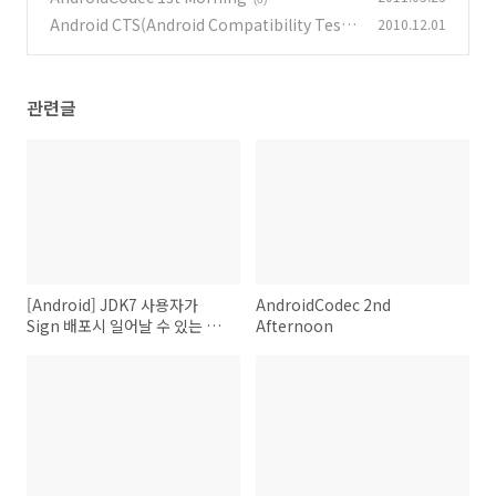
Android CTS(Android Compatibility Test
2010.12.01
Suite)
(0)
관련글
[Android] JDK7 사용자가
AndroidCodec 2nd
Sign 배포시 일어날 수 있는 문
Afternoon
제.