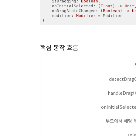
    isDragging: 
Boolean
,              
    onInitialSelected: (
Float
) -> 
Unit
    onDragStateChanged: (
Boolean
) -> 
U
    modifier: 
Modifier
 = Modifier

)
핵심 동작 흐름
detectDrag
handleDrag
onInitialSel
부모에서 해당 
sel