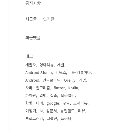
공지사항
최근글
인기글
최근댓글
태그
개발자
영화리뷰
개발
Android Studio
리눅스
나는리뷰어다
Android
안드로이드
Oreilly
게임
자바
알고리즘
flutter
kotlin
파이썬
길벗
실습
오라일리
한빛미디어
google
구글
도서리뷰
여행기
Ai
입문서
뉴질랜드
리뷰
프로그래밍
코틀린
플러터