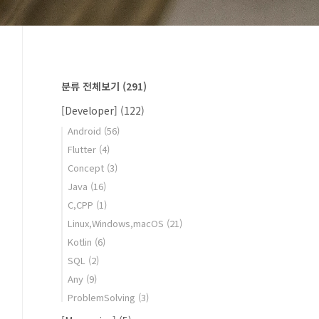
분류 전체보기
(291)
[Developer]
(122)
Android
(56)
Flutter
(4)
Concept
(3)
Java
(16)
C,CPP
(1)
Linux,Windows,macOS
(21)
Kotlin
(6)
SQL
(2)
Any
(9)
ProblemSolving
(3)