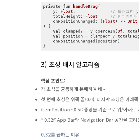
private
fun
handleDrag
(

    y: 
Float
,              
// 드래그한 y
    totalHeight: 
Float
,    
// 인디케이터
    onPositionChanged: (
Float
) -> 
Unit
)
 {

val
 clampedY = y.coerceIn(
0f
, tota
val
 position = clampedY / totalHei
    onPositionChanged(position)

}
3) 초성 배치 알고리즘
핵심 포인트:
각 초성을
균등하게 분배
하여 배치
첫 번째 초성은 위쪽 끝(0.0), 마지막 초성은 아래쪽 끝
itemPosition - 0.5f: 중앙을 기준으로 위/아래로
* 0.32f: App Bar와 Navigation Bar 공간을 
0.32를 곱하는 이유