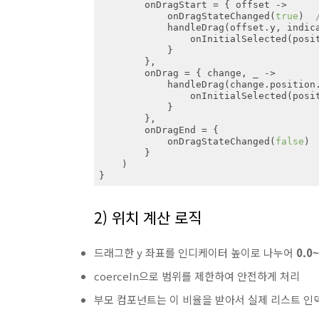
        onDragStart = { offset ->

            onDragStateChanged(
true
)  
            handleDrag(offset.y, indicatorHeight) { position ->

                onInitialSelected(p
            }

        },

        onDrag = { change, _ ->

            handleDrag(change.position.y, indicatorHeight) { position ->

                onInitialSelected(p
            }

        },

        onDragEnd = {

            onDragStateChanged(
false
) 
        }

    )

}
2) 위치 계산 로직
드래그한 y 좌표를 인디케이터 높이로 나누어
0.0
coerceIn으로 범위를 제한하여 안전하게 처리
부모 컴포넌트는 이 비율을 받아서 실제 리스트 인