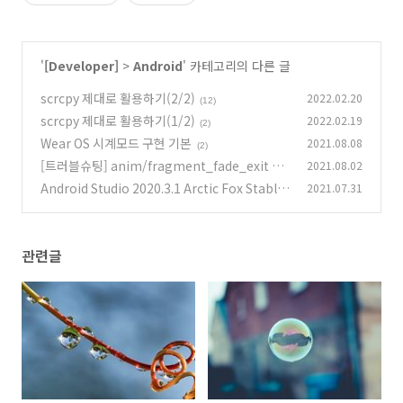
'
[Developer]
>
Android
' 카테고리의 다른 글
scrcpy 제대로 활용하기(2/2)
2022.02.20
(12)
scrcpy 제대로 활용하기(1/2)
2022.02.19
(2)
Wear OS 시계모드 구현 기본
2021.08.08
(2)
[트러블슈팅] anim/fragment_fade_exit no
2021.08.02
t found 에러 발생
Android Studio 2020.3.1 Arctic Fox Stable
2021.07.31
(0)
업데이트 정리
(1)
관련글