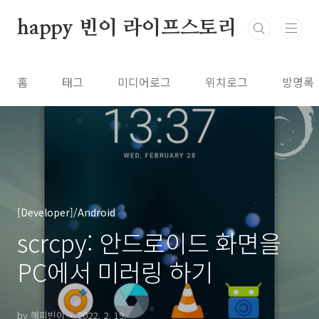
본문 바로가기
happy 빈이 라이프스토리
홈
태그
미디어로그
위치로그
방명록
[Developer]/Android
scrcpy: 안드로이드 화면을
PC에서 미러링 하기
by 해피빈이
2022. 2. 19.