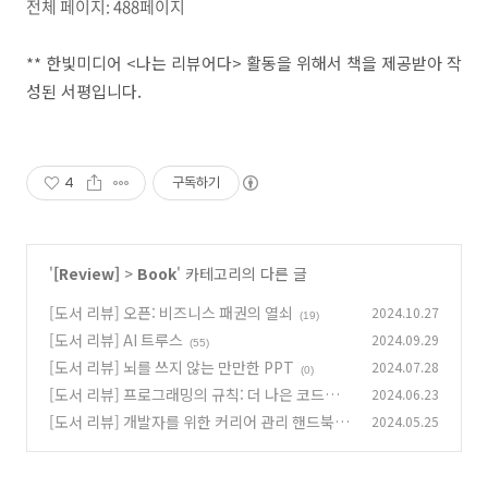
전체 페이지: 488페이지
** 한빛미디어 <나는 리뷰어다> 활동을 위해서 책을 제공받아 작
성된 서평입니다.
4
구독하기
'
[Review]
>
Book
' 카테고리의 다른 글
[도서 리뷰] 오픈: 비즈니스 패권의 열쇠
2024.10.27
(19)
[도서 리뷰] AI 트루스
2024.09.29
(55)
[도서 리뷰] 뇌를 쓰지 않는 만만한 PPT
2024.07.28
(0)
[도서 리뷰] 프로그래밍의 규칙: 더 나은 코드를
2024.06.23
작성하는 21가지 개발 비법
[도서 리뷰] 개발자를 위한 커리어 관리 핸드북
2024.05.25
(0)
(0)