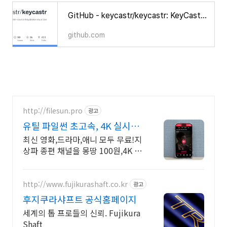
GitHub - keycastr/keycastr: KeyCastr, an open-source keystroke visualizer
github.com
http://filesun.pro
광고
유틸 파일썬 초고속, 4K 실시간
보기!
최신 영화,드라마,애니 모두 무료!지
상파 종편 채널을 몽땅 100원,4K 스
트리밍
http://www.fujikurashaft.co.kr
광고
후지쿠라샤프트 공식홈페이지
세계의 톱 프로들의 신뢰. Fujikura
Shaft