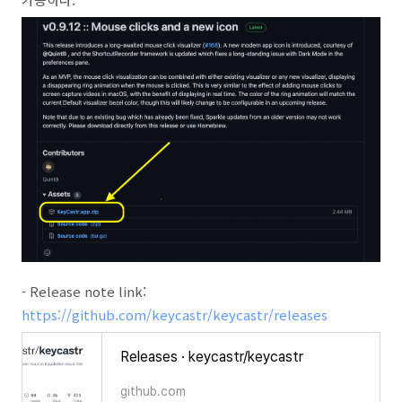
- Release note link:
https://github.com/keycastr/keycastr/releases
Releases · keycastr/keycastr
github.com