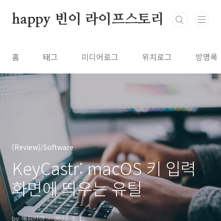
본문 바로가기
happy 빈이 라이프스토리
홈
태그
미디어로그
위치로그
방명록
[Review]/Software
KeyCastr: macOS 키 입력
화면에 띄우는 유틸
by 해피빈이
2022. 3. 1.