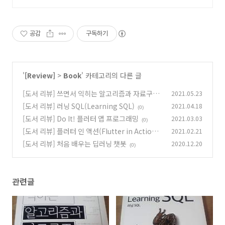
연결합니다.
공감
구독하기
'
[Review]
>
Book
' 카테고리의 다른 글
[도서 리뷰] 쓰면서 익히는 알고리즘과 자료구조
2021.05.23
[도서 리뷰] 러닝 SQL(Learning SQL)
2021.04.18
(0)
(0)
[도서 리뷰] Do It! 플러터 앱 프로그래밍
2021.03.03
(0)
[도서 리뷰] 플러터 인 액션(Flutter in Action)
2021.02.21
[도서 리뷰] 처음 배우는 딥러닝 챗봇
2020.12.20
(0)
(0)
관련글