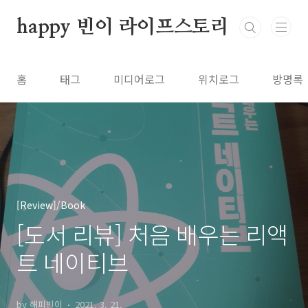
본문 바로가기
happy 빈이 라이프스토리
홈
태그
미디어로그
위치로그
방명록
[Review]/Book
[도서 리뷰] 처음 배우는 리액
트 네이티브
by 해피빈이
2021. 3. 21.