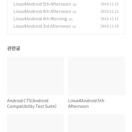
Suite)
Linux4Android 5th Afternoon
2010.11.12
(0)
(0)
Linux4Android 4th Afternoon
2010.11.11
(0)
Linux4Android 4th Morning
2010.11.11
(0)
Linux4Android 3rd Afternoon
2010.11.10
(0)
관련글
Android CTS(Android
Linux4Android 5th
Compatibility Test Suite)
Afternoon