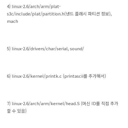
4) linux-2.6/arch/arm/plat-
s3c/include/plat/partition.h(낸드 플래시 파티션 정보),
mach
5) linux-2.6/drivers/char/serial, sound/
6) linux-2.6/kernel/printk.c (printascii를 추가해서)
7) linux-2.6/arch/arm/kernel/head.S (머신 ID를 직접 추가
할 수 있음)