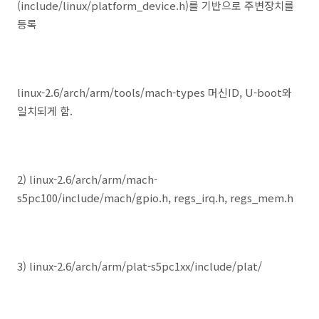
(include/linux/platform_device.h)를 기반으로 주변장치를
등록
linux-2.6/arch/arm/tools/mach-types 머신ID, U-boot와
일치되게 함.
2) linux-2.6/arch/arm/mach-
s5pc100/include/mach/gpio.h, regs_irq.h, regs_mem.h
3) linux-2.6/arch/arm/plat-s5pc1xx/include/plat/