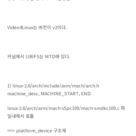
Video4Linux는 버전이 v2이다.
커널에서 UBIFS는 MTD에 있다.
1) linux-2.6/arch/include/asm/mach/arch.h
machine_desc, MACHINE_START, END
linux-2.6/arch/arm/mach-s5pc100/mach-smdkc100.c 파
일내에서 호출
==> platform_device 구조체