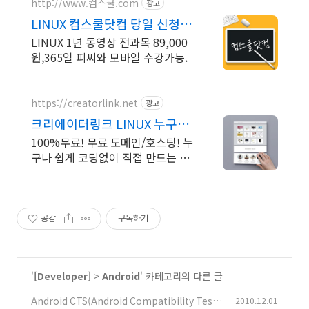
http://www.컴스쿨.com
광고
LINUX 컴스쿨닷컴 당일 신청&
결제시 기프티콘!
LINUX 1년 동영상 전과목 89,000
원,365일 피씨와 모바일 수강가능.
https://creatorlink.net
광고
크리에이터링크 LINUX 누구나
만드는 홈페이지
100%무료! 무료 도메인/호스팅! 누
구나 쉽게 코딩없이 직접 만드는 홈
페이지! 포트폴리오, 개인 및 회사
공식 홈페이지, 스타트업, 공기업도
크리에이터링크에서.
공감
구독하기
'
[Developer]
>
Android
' 카테고리의 다른 글
Android CTS(Android Compatibility Test
2010.12.01